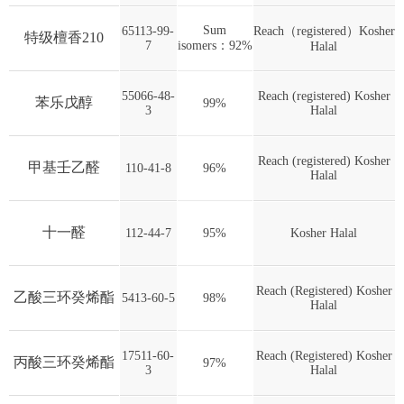
Sum
65113-99-
Reach（registered）Kosher
特级檀香210
7
isomers：92%
Halal
55066-48-
Reach (registered) Kosher
苯乐戊醇
99%
3
Halal
Reach (registered) Kosher
甲基壬乙醛
110-41-8
96%
Halal
十一醛
112-44-7
95%
Kosher Halal
Reach (Registered) Kosher
乙酸三环癸烯酯
5413-60-5
98%
Halal
17511-60-
Reach (Registered) Kosher
丙酸三环癸烯酯
97%
3
Halal