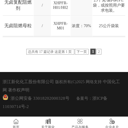
25千克/袋内衬PE
无卤复配阻燃
XHPFR-
/
袋，或按照用户要
H01/H02
剂
求包装。
XHPFR-
无卤阻燃母粒
/
浓度：70%
25公斤袋装
M01
1
总共有 17 篇记录 这是第 1 页
下一页
2
浙江新化化工股份有限公司
中国化工
版权所有(C)2025
网络支持
网
著作权声明
浙公网安备 33018202000328号
浙ICP备
备案号：
11030714号-2
首页
关于新化
产品与服务
企业名片