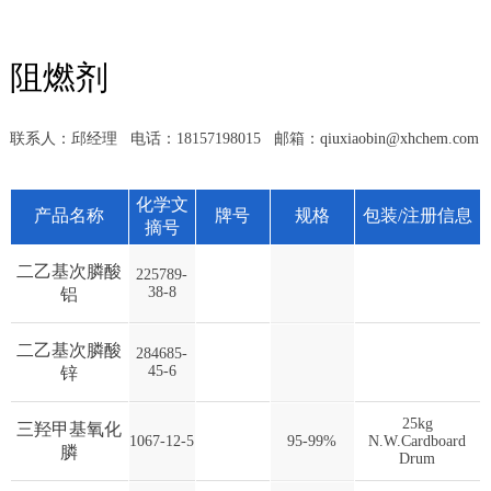
阻燃剂
联系人：邱经理 电话：18157198015 邮箱：
qiuxiaobin@xhchem.com
化学文
产品名称
牌号
规格
包装/注册信息
摘号
二乙基次膦酸
225789-
38-8
铝
二乙基次膦酸
284685-
45-6
锌
25kg
三羟甲基氧化
1067-12-5
95-99%
N.W.Cardboard
膦
Drum