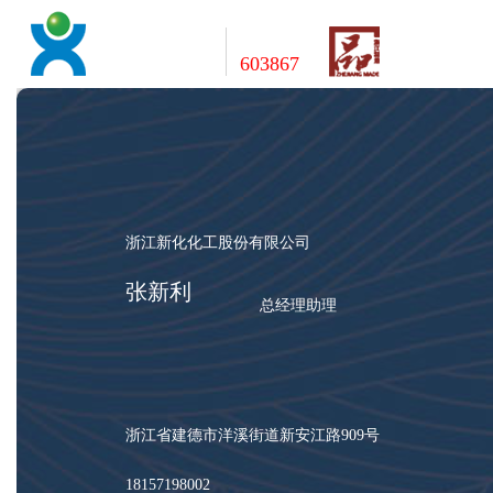
新化股份
股票代码
XHCHEM
603867
浙江新化化工股份有限公司
张新利
总经理助理
浙江省建德市洋溪街道新安江路909号
18157198002