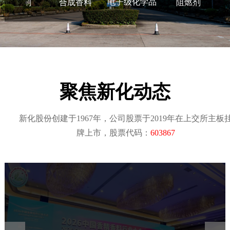
电子级化学品
合成香料
阻燃剂
表面活
聚焦新化动态
新化股份创建于1967年，公司股票于2019年在上交所主板
牌上市，股票代码：
603867