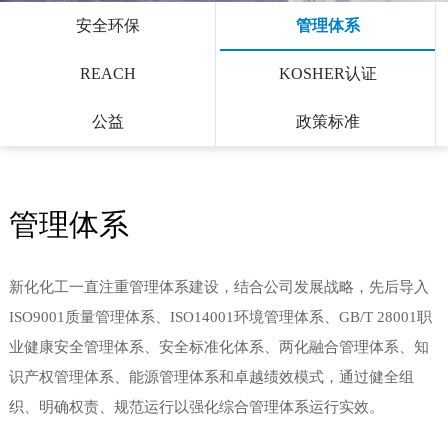
安全环保
管理体系
REACH
KOSHER认证
公益
政策标准
管理体系
新化化工一直注重管理体系建设，结合公司发展战略，先后导入
ISO9001质量管理体系、ISO14001环境管理体系、GB/T 28001职
业健康安全管理体系、安全标准化体系、两化融合管理体系、知
识产权管理体系、能源管理体系和卓越绩效模式，通过健全组
织、明确权责、规范运行以强化综合管理体系运行实效。