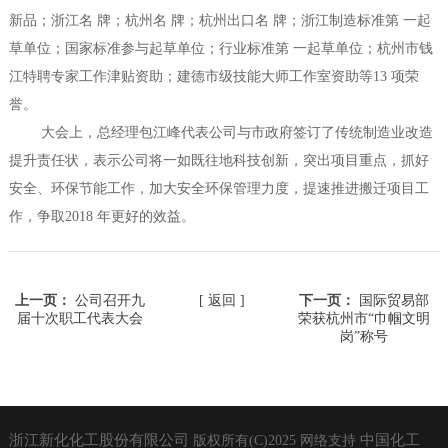
新品；浙江名 牌；杭州名 牌；杭州出口名 牌；浙江制造标准第 一起
草单位；国家标准参与起草单位；行业标准第 一起草单位；杭州市钱
江特聘专家工作津贴资助；建德市级技能大师工作室资助等13 项荣
誉。
大会上，总经理包江峰代表公司与市政府签订了传统制造业改造
提升责任状，表示公司将一如既往地科技创新，突出项目重点，抓好
安全、环保节能工作，加大安全环保管理力度，提速推进搬迁项目工
作，争取2018 年更好的效益。
上一页：
公司召开九
[ 返回 ]
下一页：
国际贸易部
届十次职工代表大会
荣获杭州市“巾帼文明
岗”称号
浙江新化化工股份有限公司
中国化工
版权所有(C)2025
网络支持