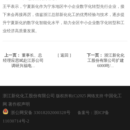
王平表示，宁夏新化作为宁东地区中小企业数字化转型先行企业，接
下来会再接再厉，借鉴浙江总部新化化工的优秀经验与技术，逐步提
升宁夏新化的数字化智能化水平，助力全区中小企业数字化转型和工
业经济高质量发展。
上一页：
董事长、总
[ 返回 ]
下一页：
浙江新化化
经理应思斌赴江苏公司
工股份有限公司扩建
调研兴福电...
6000吨/...
浙江新化化工股份有限公司
中国化工
版权所有(C)2025
网络支持
网
著作权声明
浙公网安备 33018202000328号
浙ICP备
备案号：
11030714号-2