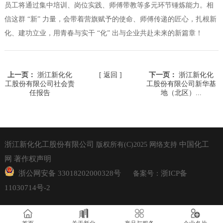
员工将通过集中培训、岗位实践、师傅带教等多元环节锤炼能力。相
信这群 “新” 力量，会带着营旗赋予的使命、师傅传递的匠心，扎根新
化、建功立业，用青春与实干 “化” 出与企业共赴未来的新篇章！
上一页：
浙江新化化
[ 返回 ]
下一页：
浙江新化化
工股份有限公司社会责
工股份有限公司新华基
任报告
地（北区）...
浙江新化化工股份有限公司
中国化工
版权所有(C)2025
网络支持
网
著作权声明
浙公网安备 33018202000328号
浙ICP备
备案号：
11030714号-2