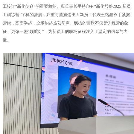
工接过“新化使命”的重要象征。应董事长手持印有“新化股份2025 新员
工训练营”字样的营旗，郑重将营旗递出！新员工代表王镕鑫双手紧握
营旗，高高举起，全场响起热烈掌声。飘扬的营旗不仅是训练营的象
征，更像一盏“领航灯”，为新员工的职场征程注入了坚定的信念与力
量。