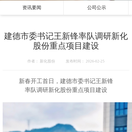
资讯要闻
公司公示
建德市委书记王新锋率队调研新化
股份重点项目建设
在
调
研
现
场
，
新
化
股
份
党
委
书
记
胡
健
也
同
王
新
作者： 新化股份 发布时间： 2026-02-25
新春开工首日，建德市委书记王新锋
率队调研新化股份重点项目建设