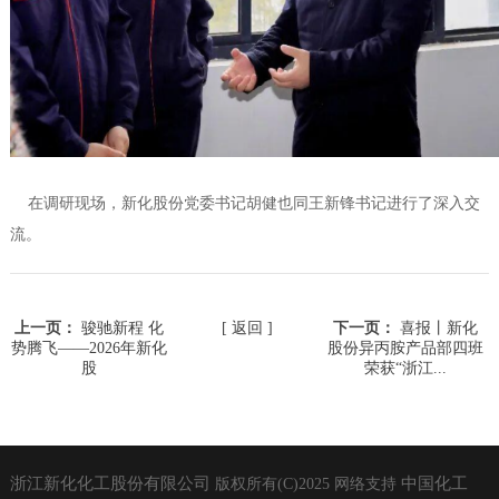
在调研现场，新化股份党委书记胡健也同王新锋书记进行了深入交
流。
上一页：
骏驰新程 化
[ 返回 ]
下一页：
喜报丨新化
势腾飞——2026年新化
股份异丙胺产品部四班
股
荣获“浙江...
浙江新化化工股份有限公司
中国化工
版权所有(C)2025
网络支持