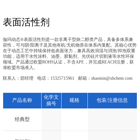
表面活性剂
伽玛动态®表面活性剂是一款非离子型炔二醇类产品，具备多体系兼
容性，可与阴/阳离子及其他有机/无机物质在体系内复配。其核心优势
在于动态工艺中持续保持低表面张力，兼具高效润湿与消泡/抑泡双重
功能，适用于水性涂料、油墨、胶黏剂、光伏硅片切割液等水性环保
领域。产品通过欧盟ROHS认证，不含APE，并完成REACH注册，获
准欧盟市场准入。
联系人：邵经理 电话：15325715961 邮箱：
shaomin@xhchem.com
化学文
产品名称
规格
包装/注册信息
摘号
经典型