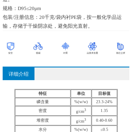
规格：D95≤20μm
包装/注册信息：20千克/袋内衬PE袋，按一般化学品运
输，存储于干燥阴凉处，避免阳光直射。
详细介绍
特征
单位
目标值
磷含量
%(w/w)
23.3-24%
3
密度
1.35
g/cm
3
堆密度
0.40-0.60
g/cm
水分
%(w/w)
≤0.5