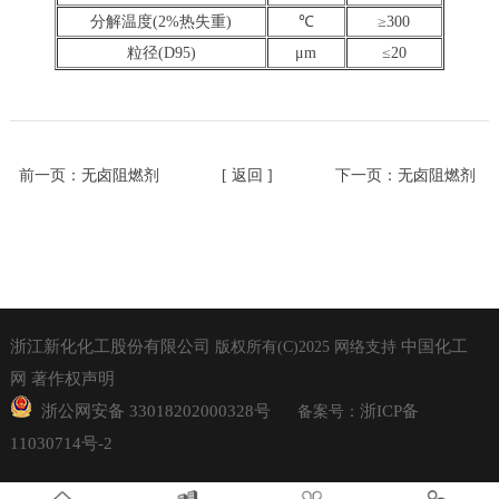
分解温度(2%热失重)
℃
≥300
粒径(D95)
μm
≤20
前一页：
无卤阻燃剂
[ 返回 ]
下一页：
无卤阻燃剂
浙江新化化工股份有限公司
中国化工
版权所有(C)2025
网络支持
网
著作权声明
浙公网安备 33018202000328号
浙ICP备
备案号：
11030714号-2