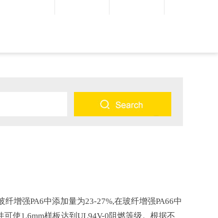
玻纤增强PA6中添加量为23-27%,在玻纤增强PA66中
件可使1.6mm样板达到UL94V-0阻燃等级。根据不