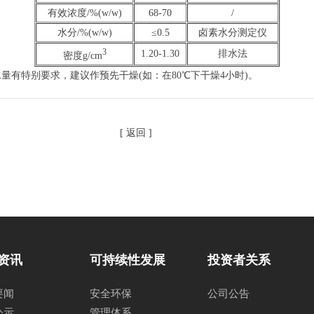
有效浓度/%(w/w)
68-70
/
水分/%(w/w)
≤0.5
卤素水分测定仪
3
1.20-1.30
排水法
密度g/cm
有特别要求，建议作预先干燥(如：在80℃下干燥4小时)。
[ 返回 ]
资讯
可持续性发展
投资者关系
要闻
安全环保
公司公告
公示
管理体系