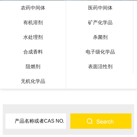
农药中间体
医药中间体
有机溶剂
矿产化学品
水处理剂
杀菌剂
合成香料
电子级化学品
阻燃剂
表面活性剂
无机化学品