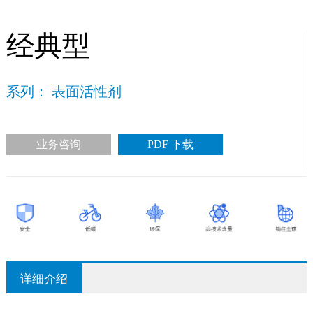
经典型
系列： 表面活性剂
业务咨询
PDF 下载
详细介绍