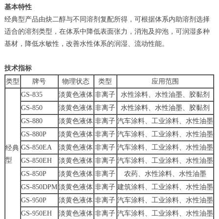
基本特性
经典型产品由炔二醇与不同溶剂复配所得，可根据体系内助溶剂选择
适合的溶剂类型，在体系中降低表面张力，消泡及抑泡，可润湿多种
基材，降低水敏性，改善水性体系的润湿、流动性能。
技术指标
类型
牌号
物理状态
类型
应用范围
GS-835
淡黄色液体
非离子
水性涂料、水性油墨、胶黏剂
GS-850
淡黄色液体
非离子
水性涂料、水性油墨、胶黏剂
GS-880
淡黄色液体
非离子
汽车涂料、工业涂料、水性油墨
GS-880P
淡黄色液体
非离子
汽车涂料、工业涂料、水性油墨
GS-850EA
淡黄色液体
非离子
汽车涂料、工业涂料、水性油墨
经典
型
GS-850EH
淡黄色液体
非离子
汽车涂料、工业涂料、水性油墨
GS-850P
淡黄色液体
非离子
农药、水性涂料、水性油墨
GS-850DPM
淡黄色液体
非离子
建筑涂料、工业涂料、水性油墨
GS-950P
淡黄色液体
非离子
汽车涂料、工业涂料、水性油墨
GS-950EH
淡黄色液体
非离子
汽车涂料、工业涂料、水性油墨