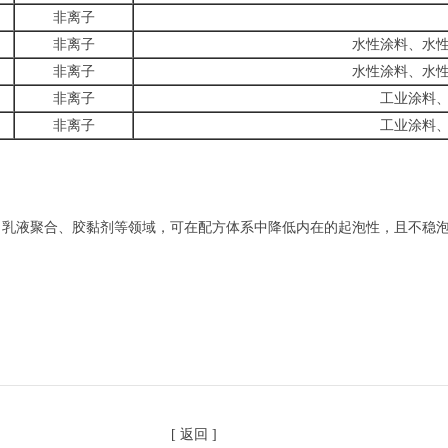
非离子
非离子
水性涂料、水
非离子
水性涂料、水
非离子
工业涂料
非离子
工业涂料
、乳液聚合、胶黏剂等领域，可在配方体系中降低内在的起泡性，且不稳
[ 返回 ]