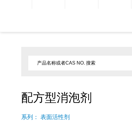
配方型消泡剂
系列： 表面活性剂