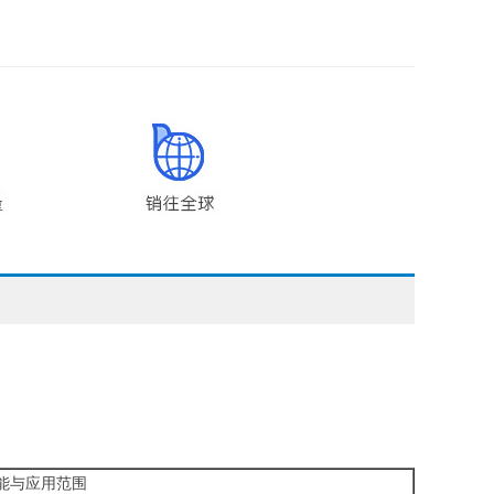
能与应用范围