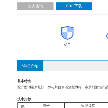
业务咨询
PDF 下载
详细介绍
基本特性
配方型消泡剂是炔二醇与其他表活复配而得，该系列消泡产
技术指标
牌号
物理状态
配