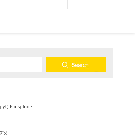
l) Phosphine
瓶装