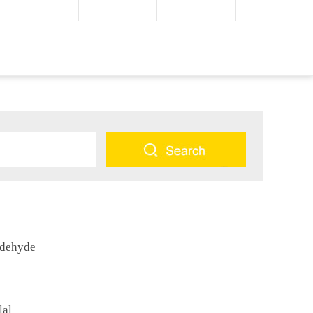
dehyde
al