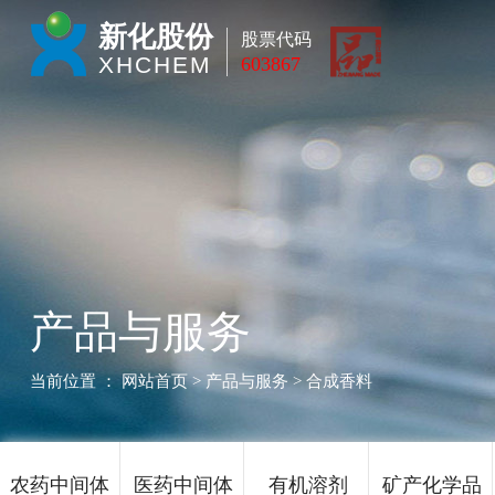
新化股份
股票代码
XHCHEM
603867
产品与服务
当前位置 ：
网站首页
> 产品与服务 > 合成香料
农药中间体
医药中间体
有机溶剂
矿产化学品