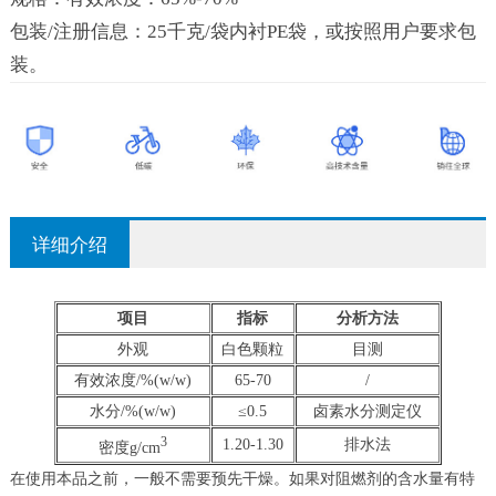
包装/注册信息：25千克/袋内衬PE袋，或按照用户要求包
装。
详细介绍
项目
指标
分析方法
外观
白色颗粒
目测
有效浓度/%(w/w)
65-70
/
水分/%(w/w)
≤0.5
卤素水分测定仪
3
1.20-1.30
排水法
密度g/cm
在使用本品之前，一般不需要预先干燥。如果对阻燃剂的含水量有特