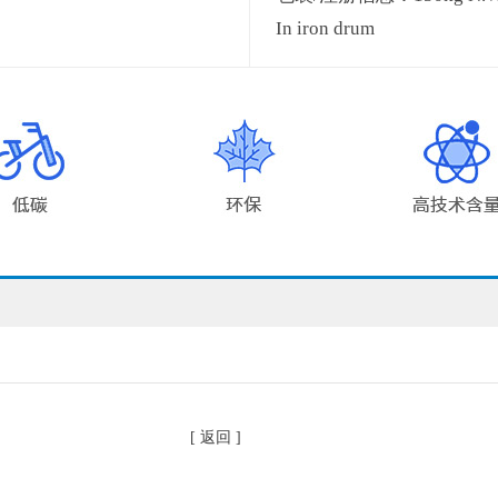
In iron drum
[ 返回 ]