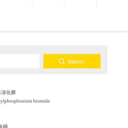
基溴化膦
lphosphonium bromide
板桶