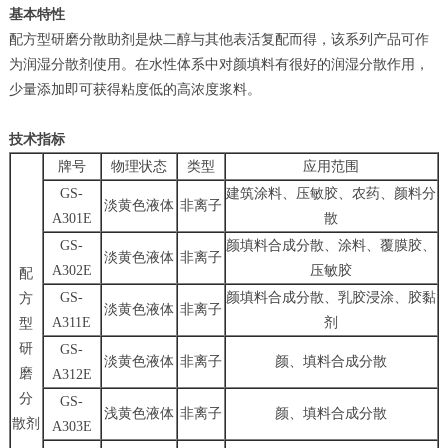
基本特性
配方型研磨分散助剂是炔二醇与其他表活复配而得，该系列产品可作
为润湿分散剂使用。在水性体系中对颜填料有很好的润湿分散作用，
少量添加即可获得粘度低的高浓度浆料。
技术指标
牌号
物理状态
类型
应用范围
GS-
建筑涂料、压敏胶、农药、颜料分
淡黄色液体
非离子
A301E
散
GS-
颜填料合成分散、涂料、覆膜胶、
淡黄色液体
非离子
A302E
压敏胶
配
GS-
颜填料合成分散、乳胶浸涂、胶黏
方
淡黄色液体
非离子
A311E
剂
型
研
GS-
淡黄色液体
非离子
颜、填料合成分散
磨
A312E
分
GS-
浅黄色液体
非离子
颜、填料合成分散
散剂
A303E