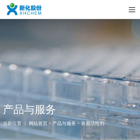
产品与服务
当前位置 ：
网站首页
> 产品与服务 > 表面活性剂