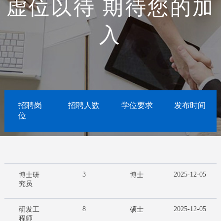
虚位以待 期待您的加
入
招聘岗
招聘人数
学位要求
发布时间
位
3
2025-12-05
博士研
博士
究员
8
2025-12-05
研发工
硕士
程师