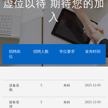
虚位以待 期待您的加
入
招聘岗
招聘人数
学位要求
发布时间
位
3
2025-12-05
设备采
本科
购
3
2025-12-05
财务管
本科
理