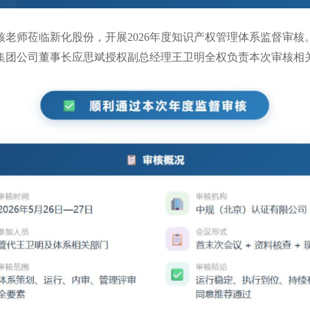
审核老师莅临新化股份，开展2026年度知识产权管理体系监督审
集团公司董事长应思斌授权副总经理王卫明全权负责本次审核相