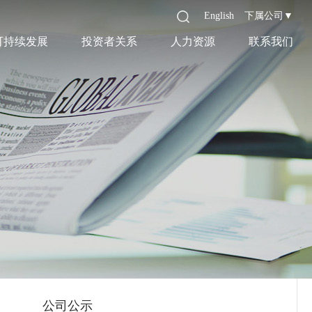
English
下属公司▼
可持续发展
投资者关系
人力资源
联系我们
公司公示