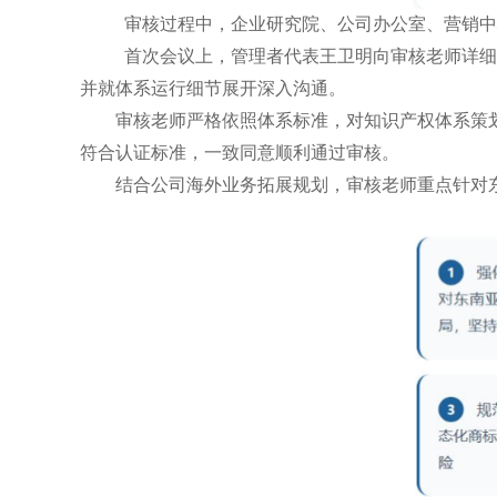
审核过程中，企业研究院、公司办公室、营销中
首次会议上，管理者代表王卫明向审核老师详细
并就体系运行细节展开深入沟通。
审核老师严格依照体系标准，对知识产权体系策划
符合认证标准，一致同意顺利通过审核。
结合公司海外业务拓展规划，审核老师重点针对东