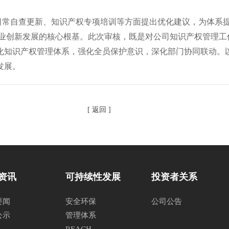
日常自查更新、知识产权专项培训等方面提出优化建议，为体系
创新发展的核心根基。此次审核，既是对公司知识产权管理工
知识产权管理体系，强化全员保护意识，深化部门协同联动。以
发展。
[ 返回 ]
资讯
可持续性发展
投资者关系
要闻
安全环保
公司公告
公示
管理体系