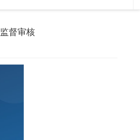
系监督审核