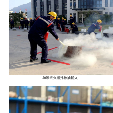
50米灭火器扑救油桶火