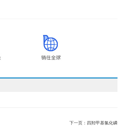
下一页：
四羟甲基氯化磷