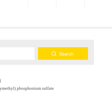
磷
thyl) phosphonium sulfate