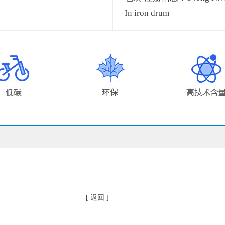
In iron drum
[ 返回 ]