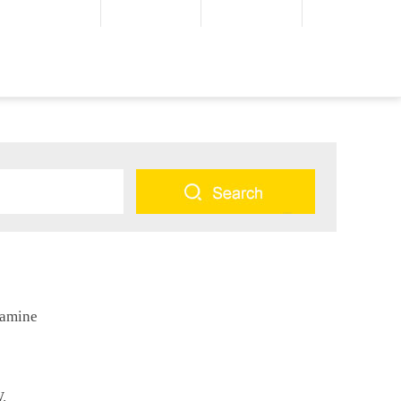
amine
.