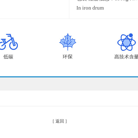
In iron drum
[ 返回 ]