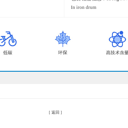
In iron drum
[ 返回 ]