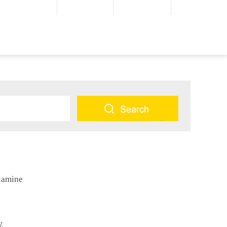
amine
.