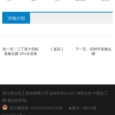
详细介绍
前一页：
三丁基十四烷
[ 返回 ]
下一页：
四羟甲基氯化
基氯化膦 50%水溶液
磷
浙江新化化工股份有限公司
中国化工
版权所有(C)2025
网络支持
网
著作权声明
浙公网安备 33018202000328号
浙ICP备
备案号：