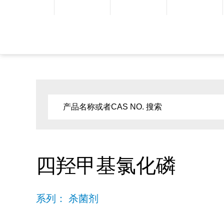
四羟甲基氯化磷
系列： 杀菌剂