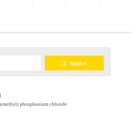
磷
ethyl) phosphonium chloride