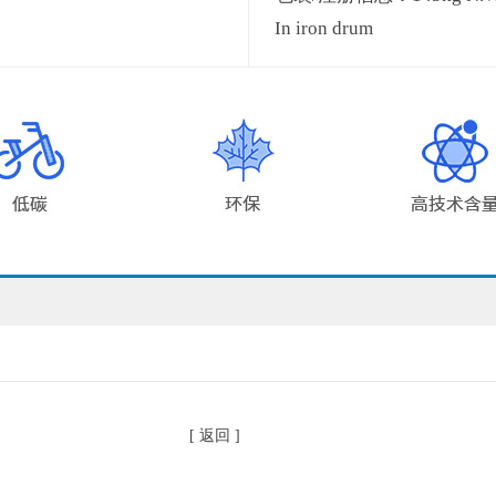
In iron drum
[ 返回 ]