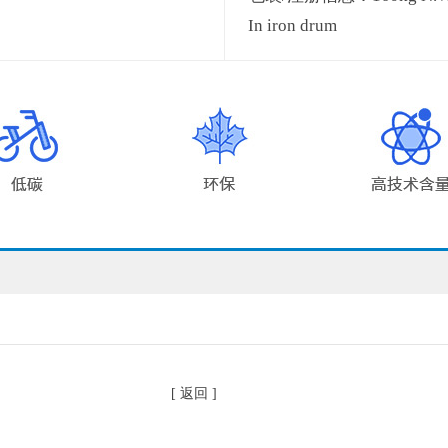
In iron drum
[ 返回 ]